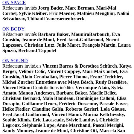
ON SPACE
Rédacteurs invités
Joerg Bader, Marc Berman, Mari-Mai
Corbel, Sylvie Kleiber, Eric Maeder, Mathieu Menghini, Nalini
Selvadoray, Thibault Vancraenenbroeck
ON BODY
Rédacteurs invités
Barbara Baker, MouniraBarbouch, Eva
Cousido, Jeanne de Mont, Fred Jacot-Guillarmod, Noemi
Lapzeson, Christian Lutz, Julie Maret, François Martin, Laura
Spozio, Bertrand Tappolet
ON SOUND
Rédacteurs invité.e.s
Vincent Barras & Dorothea Schürch, Katya
Berger, Velibor Colic, Vincent Coppey, Mari-Mai Corbel, Eva
Cousido, Alain Croubalian, Pierre Thoma, Franz Treichler,
Michel Zurcher Entretiens avec Maya Bösch, Rudy Decelière,
Vincent Hänni
Contributions inédites
Véronique Alain, Sylvia
Amato, Manon Andersen, Barbara Baker, Maelle Bellec,
Christian Bernard, Maïa Blondeau, Dominique Calloni, Elisa
Dusapin, Guillaume Druez, Frédéric Dussenne, Pascale Favre,
Heike Fiedler, Claudine Galéa, Roberto Garieri, Lola Giouse,
Fred Jacot-Guillarmod, Vincent Hänni, Marina Keltchevsky,
Sophie Klimis, Eric Lacascade, Sylvie Landuyt, Christelle
Legroux, Stéphanie Lupo, Anne Marchand, Pascal Merighi,
Sandy Monney, Jeanne de Mont, Christine Ott, Marcela San