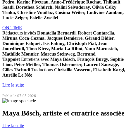
Pedro, Karine Piveteau, Anne-Frédérique Rochat, Thibault
Saadi, Dorothea Schürch, Nalini Selvadoray, Olivia Csiky
Trnka, Christine Vouilloz, Cosima Weiter, Ludivine Zambon,
Lucie Zelger, Estelle Zweifel
ON TIME
Rédacteurs invités
Donatella Bernardi, Robert Cantarella,
Miruna Coca-Cozma, Jacques Demierre, Géraud Didier,
Dominique Falquet, Isis Fahmy, Christoph Fiat, Jean
Jourdheuil, Timo Kirez, Maria La Ribot, Yann Marussich,
Mathilde Monnier, Marcus Steinweg, Bertrand
Tappolet
Entretiens avec
Maya Bösch, François Burgy, Sophie
Liou, Peter Mettler, Thomas Ostermeier, Laurent Sauvage,
Gilles Tschudi
Traductions
Christilla Vasserot, Elisabeth Kargl,
Aurélie Le Née
Lire la suite
Publié le 07-05-2026
Maya Bösch, artiste et curatrice associée
Lire la suite