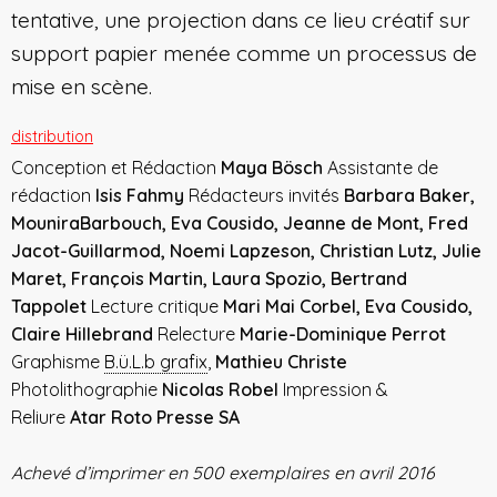
tentative, une projection dans ce lieu créatif sur
support papier menée comme un processus de
mise en scène.
distribution
Conception et Rédaction
Maya Bösch
Assistante de
rédaction
Isis Fahmy
Rédacteurs invités
Barbara Baker,
MouniraBarbouch, Eva Cousido, Jeanne de Mont, Fred
Jacot-Guillarmod, Noemi Lapzeson, Christian Lutz, Julie
Maret, François Martin, Laura Spozio, Bertrand
Tappolet
Lecture critique
Mari Mai Corbel, Eva Cousido,
Claire Hillebrand
Relecture
Marie-Dominique Perrot
Graphisme
B.ü.L.b grafix
,
Mathieu Christe
Photolithographie
Nicolas Robel
Impression &
Reliure
Atar Roto Presse SA
Achevé d’imprimer en 500 exemplaires en avril 2016