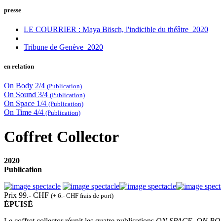
presse
LE COURRIER : Maya Bösch, l'indicible du théâtre_2020
Tribune de Genève_2020
en relation
On Body 2/4
(Publication)
On Sound 3/4
(Publication)
On Space 1/4
(Publication)
On Time 4/4
(Publication)
Coffret Collector
2020
Publication
Prix
99.- CHF
(+ 6.- CHF frais de port)
ÉPUISÉ
Le coffret collector réunit les quatre publications
ON SPACE, ON BO