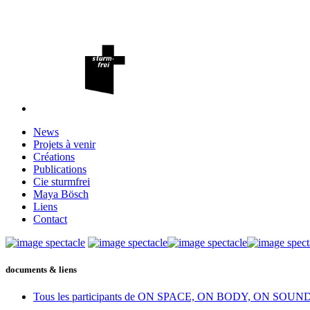
News
Projets à venir
Créations
Publications
Cie sturmfrei
Maya Bösch
Liens
Contact
documents & liens
Tous les participants de ON SPACE, ON BODY, ON SOU