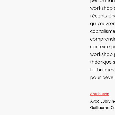
performance
workshop s
récents p
qui œuvrent
capitalism
comprendre
contexte po
workshop p
théorique s
techniques 
pour dével
distribution
Avec
Ludivin
Guillaume C