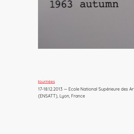
tournées
17-18.12.2013 — Ecole National Supérieure des A
(ENSATT), Lyon, France