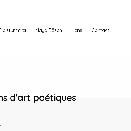
Cie sturmfrei
Maya Bösch
Liens
Contact
ns d'art poétiques
e