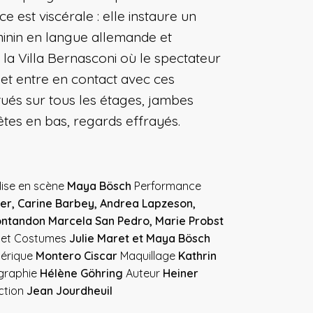
 est viscérale : elle instaure un
inin en langue allemande et
 la Villa Bernasconi où le spectateur
et entre en contact avec ces
tués sur tous les étages, jambes
êtes en bas, regards effrayés.
ise en scène
Maya Bösch
Performance
er, Carine Barbey, Andrea Lapzeson,
ntandon Marcela San Pedro, Marie Probst
o et Costumes
Julie Maret et Maya Bösch
dérique
Montero Ciscar
Maquillage
Kathrin
graphie
Hélène Göhring
Auteur
Heiner
ction
Jean Jourdheuil