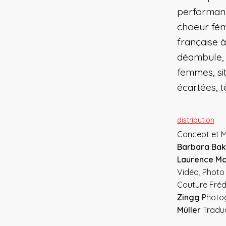
performance
choeur fém
française à
déambule, 
femmes, si
écartées, t
distribution
Concept et M
Barbara Bak
Laurence Mo
Vidéo, Phot
Couture Fré
Zingg
Photo
Müller
Tradu