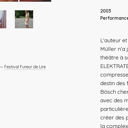
2003
Performanc
L’auteur e
Müller n’a
théâtre à s
ELEKTRATEX
 —
Festival Fureur de Lire
compresse l
destin des
Bösch cher
avec des m
particulièr
créer des 
la complexi