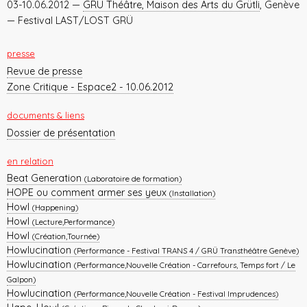
03-10.06.2012 —
GRÜ Théâtre, Maison des Arts du Grütli
, Genève
— Festival LAST/LOST GRÜ
presse
Revue de presse
Zone Critique - Espace2 - 10.06.2012
documents & liens
Dossier de présentation
en relation
Beat Generation
(Laboratoire de formation)
HOPE ou comment armer ses yeux
(Installation)
Howl
(Happening)
Howl
(Lecture,Performance)
Howl
(Création,Tournée)
Howlucination
(Performance - Festival TRANS 4 / GRÜ Transthéâtre Genève)
Howlucination
(Performance,Nouvelle Création - Carrefours, Temps fort / Le
Galpon)
Howlucination
(Performance,Nouvelle Création - Festival Imprudences)