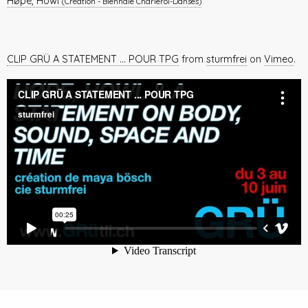
Høpe, Howl
(Création - Biennale Charleroi-Danses)
CLIP GRÜ A STATEMENT ... POUR TPG
from
sturmfrei
on
Vimeo
.