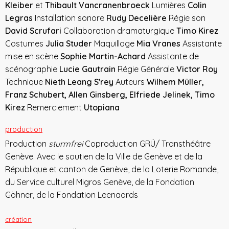
Kleiber
et
Thibault Vancranenbroeck
Lumières
Colin
Legras
Installation sonore
Rudy Decelière
Régie son
David Scrufari
Collaboration dramaturgique
Timo Kirez
Costumes
Julia Studer
Maquillage
Mia Vranes
Assistante
mise en scène
Sophie Martin-Achard
Assistante de
scénographie
Lucie Gautrain
Régie Générale
Victor Roy
Technique
Nieth Leang S'rey
Auteurs
Wilhem Müller,
Franz Schubert, Allen Ginsberg, Elfriede Jelinek, Timo
Kirez
Remerciement
Utopiana
production
Production
sturmfrei
Coproduction GRÜ/ Transthéâtre
Genève. Avec le soutien de la Ville de Genève et de la
République et canton de Genève, de la Loterie Romande,
du Service culturel Migros Genève, de la Fondation
Göhner, de la Fondation Leenaards
création