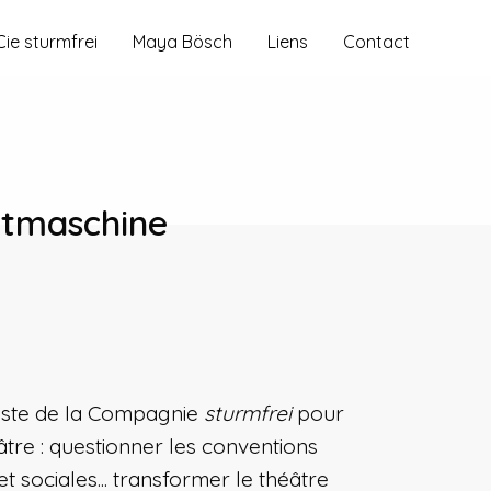
Cie sturmfrei
Maya Bösch
Liens
Contact
tmaschine
este de la Compagnie
sturmfrei
pour
âtre : questionner les conventions
et sociales... transformer le théâtre