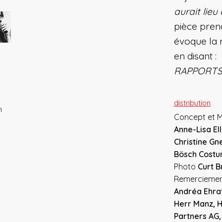
aurait lie
pièce prend
évoque la 
en disant : 
RAPPORTS
distribution
h
Concept et M
Anne-Lisa El
Christine G
Bösch Costu
Photo
Curt 
Remercieme
Andréa Ehrat
Herr Manz, H
Partners AG,