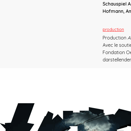
Schauspiel 
Hofmann, An
production
Production
A
Avec le souti
Fondation Oe
darstellende