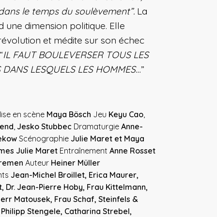
u dans le temps du soulèvement”.
La
 une dimension politique. Elle
révolution et médite sur son échec
“
IL FAUT BOULEVERSER TOUS LES
 DANS LESQUELS LES HOMMES…
”
ise en scène
Maya Bösch
Jeu
Keyu Cao
,
lend
,
Jesko Stubbec
Dramaturgie
Anne-
nekow
Scénographie
Julie Maret et Maya
mes Julie Maret
Entraînement
Anne Rosset
Bremen
Auteur
Heiner Müller
nts
Jean-Michel Broillet, Erica Maurer,
, Dr. Jean-Pierre Hoby, Frau Kittelmann,
err Matousek, Frau Schaf, Steinfels &
 Philipp Stengele, Catharina Strebel,