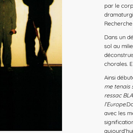
par le corp
dramaturgi
Recherche 
Dans un dé
sol au milie
déconstrui
chorales. E
Ainsi début
me tenais s
ressac BLA
l’Europe.
Da
avec les mo
significat
aujourd’hui