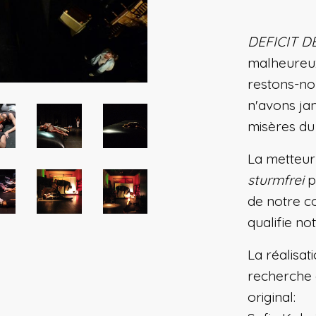
DEFICIT 
malheureu
restons-no
n'avons ja
misères d
La metteur 
sturmfrei
p
de notre c
qualifie no
La réalisat
recherche 
original: