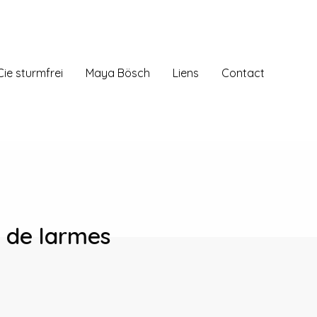
Cie sturmfrei
Maya Bösch
Liens
Contact
t de larmes