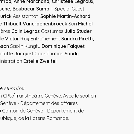
rmod, Anne Marchand, Christelle Legroux,
esche, Boubacar Samb
+ Special Guest
urick
Assistantat
Sophie Martin-Achard
ie
Thibault Vancraenenbroeck
Son
Michel
ières
Colin Legras
Costumes
Julia Studer
ale
Victor Roy
Entraînement
Sandra Piretti,
eson
Saolin Kungfu
Dominique Falquet
rlotte Jacquet
Coordination
Sandy
nistration
Estelle Zweifel
ie
sturmfrei
 GRÜ/Transthéâtre Genève. Avec le soutien
e Genève - Département des affaires
 du Canton de Genève - Département de
 publique, de la Loterie Romande.