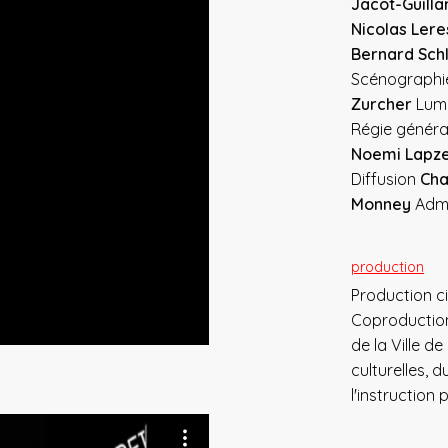
Jacot-Guilla
Nicolas Ler
Bernard Schl
Scénograph
Zurcher
Lum
Régie génér
Noemi Lapz
Diffusion
Cha
Monney
Admi
production
Production c
Coproduction
de la Ville d
culturelles,
l'instruction