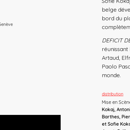
Sofie Kokaj
belge déve
bord du pl
 Genève
complèteme
DEFICIT 
réunissant
Artaud, Elf
Paolo Paso
monde.
distribution
Mise en Scè
Kokaj, Anton
Barthes, Pier
et Sofie Kok