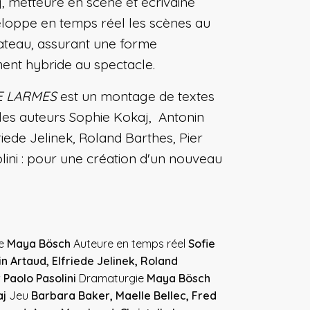
, metteure en scène et écrivaine
loppe en temps réel les scènes au
ateau, assurant une forme
nt hybride au spectacle.
DE LARMES
est un montage de textes
 les auteurs Sophie Kokaj, Antonin
riede Jelinek, Roland Barthes, Pier
lini : pour une création d'un nouveau
ne
Maya Bösch
Auteure en temps réel
Sofie
in Artaud, Elfriede Jelinek, Roland
 Paolo Pasolini
Dramaturgie
Maya Bösch
aj
Jeu
Barbara Baker, Maelle Bellec, Fred