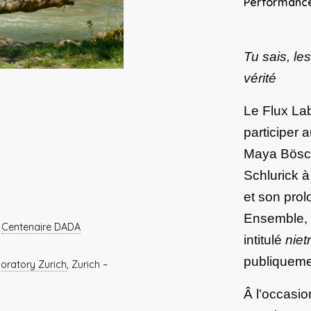
Performance
Tu sais, les
vérité
Le Flux La
participer
Maya Bösch
Schlurick à
et son prol
Ensemble, 
–
Centenaire DADA
intitulé
niet
publiqueme
boratory Zurich
, Zurich –
Â l'occasi