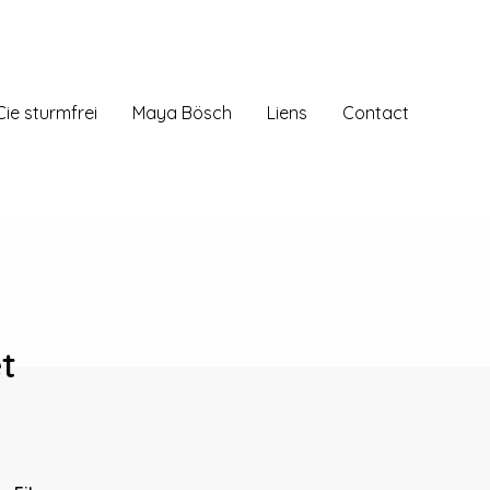
Cie sturmfrei
Maya Bösch
Liens
Contact
et