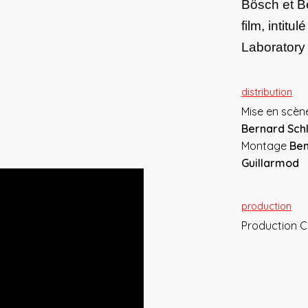
Bösch et Be
film, intit
Laborator
distribution
Mise en scè
Bernard Schl
Montage
Ben
Guillarmod
production
Production 