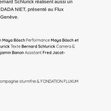
rnard Schlurick réalisent aussi un
ulé DADA NIET, présenté au Flux
y Genève.
ne
Maya Bösch
Performance
Maya Bösch et
urick
Texte
Bernard Schlurick
Camera &
jamin Banon
Assistant
Fred Jacot-
Compagnie sturmfrei & FONDATION FLUXUM