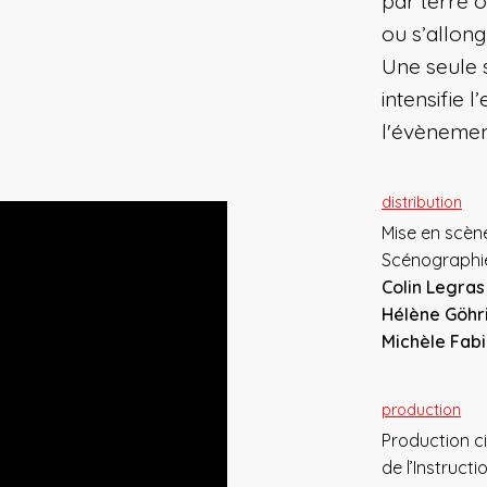
par terre o
ou s’allong
Une seule 
intensifie l
l'évènemen
distribution
Mise en scè
Scénograph
Colin Legras
Hélène Göhr
Michèle Fab
production
Production c
de l’Instruct