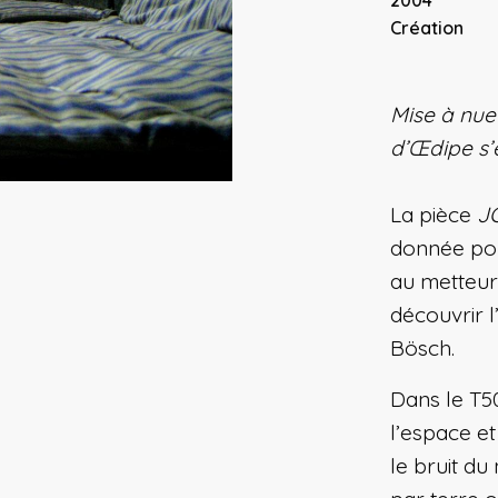
Création
Mise à nue
d’Œdipe s’é
La pièce
J
donnée pou
au metteur
découvrir 
Bösch.
Dans le T5
l’espace et
le bruit d