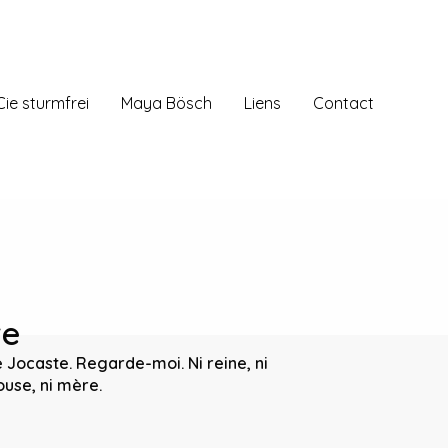
Cie sturmfrei
Maya Bösch
Liens
Contact
te
 Jocaste. Regarde-moi. Ni reine, ni
ouse, ni mère.