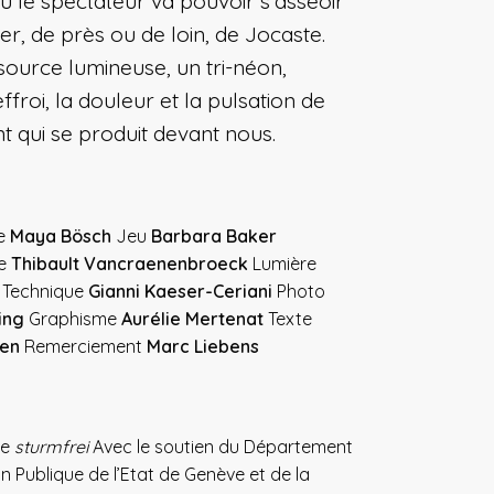
ù le spectateur va pouvoir s’asseoir
er, de près ou de loin, de Jocaste.
source lumineuse, un tri-néon,
’effroi, la douleur et la pulsation de
t qui se produit devant nous.
ne
Maya Bösch
Jeu
Barbara Baker
ie
Thibault Vancraenenbroeck
Lumière
Technique
Gianni Kaeser-Ceriani
Photo
ing
Graphisme
Aurélie Mertenat
Texte
ien
Remerciement
Marc Liebens
ie
sturmfrei
Avec le soutien du Département
ion Publique de l’Etat de Genève et de la