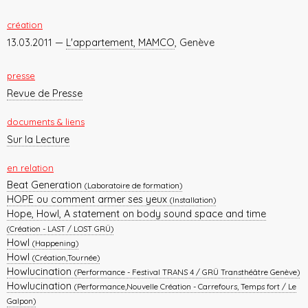
création
13.03.2011 —
L'appartement, MAMCO
, Genève
presse
Revue de Presse
documents & liens
Sur la Lecture
en relation
Beat Generation
(Laboratoire de formation)
HOPE ou comment armer ses yeux
(Installation)
Hope, Howl, A statement on body sound space and time
(Création - LAST / LOST GRÜ)
Howl
(Happening)
Howl
(Création,Tournée)
Howlucination
(Performance - Festival TRANS 4 / GRÜ Transthéâtre Genève)
Howlucination
(Performance,Nouvelle Création - Carrefours, Temps fort / Le
Galpon)