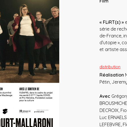
Film
« FLiRT(s) »
e
série de rech
de-France, i
d’utopie », 
et artiste a
distribution
Réalisation
M
Pétin, Jerem
Avec
Grégor
BROUSMICHE,
DECROIX, Fio
Luc ERNAELST
LEFEBVRE, Fl