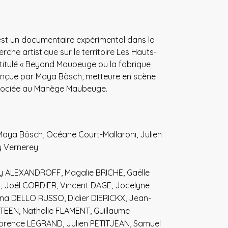
st un documentaire expérimental dans la
erche artistique sur le territoire Les Hauts-
ntitulé « Beyond Maubeuge ou la fabrique
conçue par Maya Bösch, metteure en scène
ssociée au Manège Maubeuge.
aya Bösch, Océane Court-Mallaroni, Julien
y Vernerey
y ALEXANDROFF, Magalie BRICHE, Gaëlle
 Joël CORDIER, Vincent DAGE, Jocelyne
na DELLO RUSSO, Didier DIERICKX, Jean-
EEN, Nathalie FLAMENT, Guillaume
orence LEGRAND, Julien PETITJEAN, Samuel