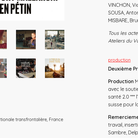
VINCHON, Vi
SOUSA, Anton
MISBARE, Br
Tous les acte
Ateliers du 
production
Deuxième Pri
Production
M
avec le souti
santé 2.0 ***
suisse pour l
Remercieme
onale transfrontalière, France
travail, inse
Sambre, Delph