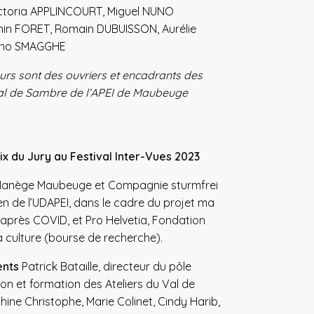
ctoria APPLINCOURT, Miguel NUNO
in FORET, Romain DUBUISSON, Aurélie
uno SMAGGHE
urs sont des ouvriers et encadrants des
Val de Sambre de l’APEI de Maubeuge
x du Jury au Festival Inter-Vues 2023
anège Maubeuge et Compagnie sturmfrei
en de l’UDAPEI, dans le cadre du projet ma
 l’après COVID, et Pro Helvetia, Fondation
a culture (bourse de recherche).
nts
Patrick Bataille, directeur du pôle
rtion et formation des Ateliers du Val de
ine Christophe, Marie Colinet, Cindy Harib,