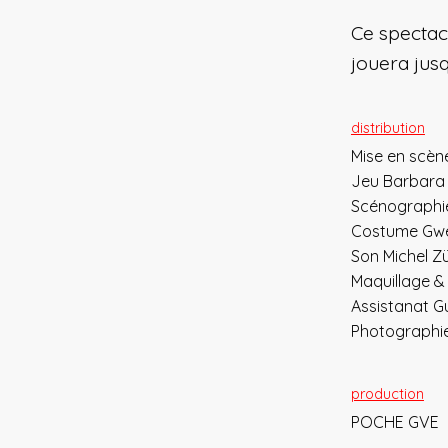
Ce spectac
jouera jusq
distribution
Mise en scè
Jeu Barbara
Scénographie
Costume Gwe
Son Michel Z
Maquillage & 
Assistanat G
Photographie
production
POCHE GVE